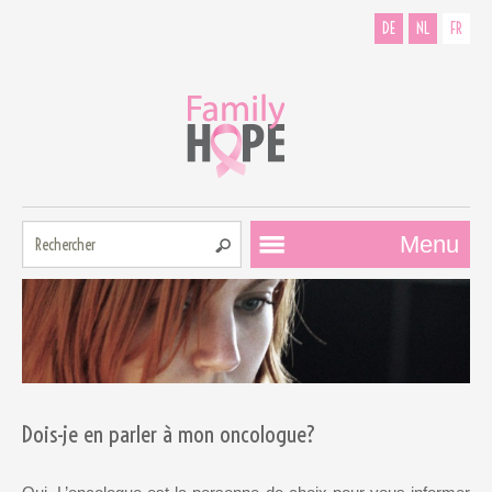
DE
NL
FR
Rechercher:
Menu
Comment
pouvons-nous
Dois-je en parler à mon oncologue?
vous aider?
Contributeurs