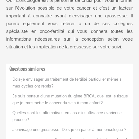
Oui. L’oncologue est la personne de choix pour vous informer
sur l’évolution possible de votre cancer et c’est un facteur
Qui sommes-
important à connaitre avant d’envisager une grossesse. Il
nous?
pourra également vous référer à un de ses collègues
AMH
spécialiste en onco-fertilité qui vous donnera toutes les
Remerciements
informations nécessaires sur la conception selon votre
cycle menstruel
situation et les implication de la grossesse sur votre suivi.
defaillance
ovarienne
Questions similaires
défaillance
Dois-je envisager un traitement de fertilité particulier même si
ovarienne précoce
mes cycles ont repris?
Je suis porteur d’une mutation du gène BRCA, quel est le risque
diagnostic
que je transmette le cancer du sein à mon enfant?
génétique
Quelles sont les alternatives en cas d’insuffisance ovarienne
préimplantatoire
précoce?
gène BRCA
J’envisage une grossesse. Dois-je en parler à mon oncologue ?