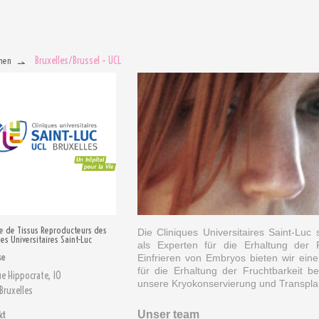
Bruxelles/Brussel – UCL
men
e de Tissus Reproducteurs des
Die Cliniques Universitaires Saint-Luc 
ues Universitaires Saint-Luc
als Experten für die Erhaltung der 
se
Einfrieren von Embryos bieten wir eine
für die Erhaltung der Fruchtbarkeit b
e Hippocrate, 10
unsere Kryokonservierung und Transpla
Bruxelles
Unser team
kt