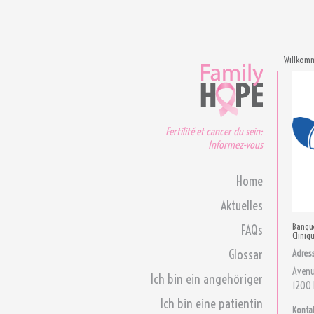
Willkom
Fertilité et cancer du sein:
Informez-vous
Home
Aktuelles
Banqu
FAQs
Cliniq
Glossar
Adres
Avenu
Ich bin ein angehöriger
1200 
Ich bin eine patientin
Konta