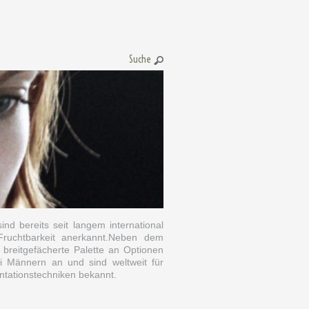
Suche:
sind bereits seit langem international
Fruchtbarkeit anerkannt.Neben dem
 breitgefächerte Palette an Optionen
ei Männern an und sind weltweit für
ntationstechniken bekannt.