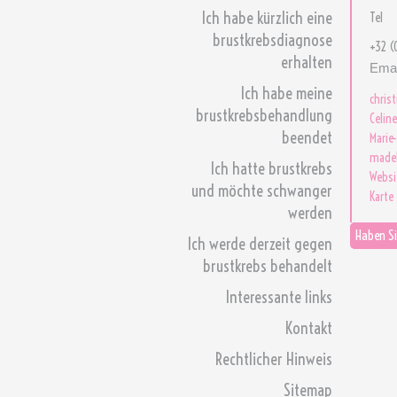
Ich habe kürzlich eine
Tel
brustkrebsdiagnose
+32 (
erhalten
Emai
Ich habe meine
chris
brustkrebsbehandlung
Celin
beendet
Marie
madel
Ich hatte brustkrebs
Websi
und möchte schwanger
Karte
werden
Haben Si
Ich werde derzeit gegen
brustkrebs behandelt
Interessante links
Kontakt
Rechtlicher Hinweis
Sitemap