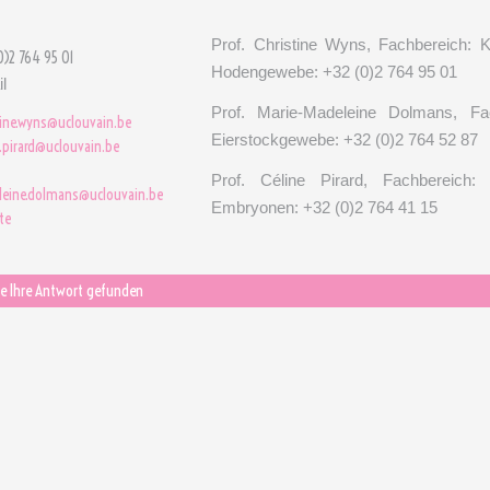
Prof. Christine Wyns, Fachbereich:
0)2 764 95 01
Hodengewebe: +32 (0)2 764 95 01
l
Prof. Marie-Madeleine Dolmans, Fa
tine.wyns@uclouvain.be
Eierstockgewebe: +32 (0)2 764 52 87
e.pirard@uclouvain.be
-
Prof. Céline Pirard, Fachbereich:
eine.dolmans@uclouvain.be
Embryonen: +32 (0)2 764 41 15
te
e Ihre Antwort gefunden