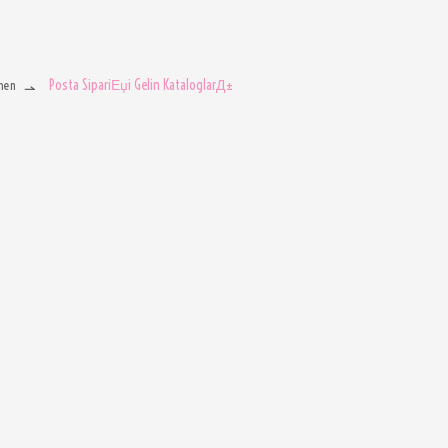
Posta SipariЕџi Gelin KataloglarД±
men